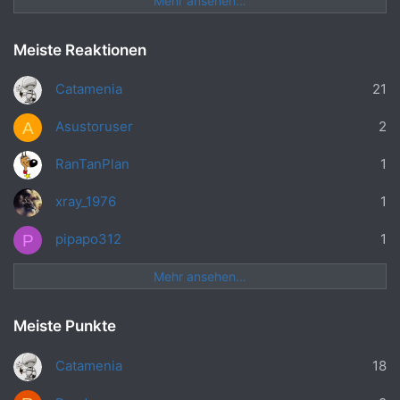
Mehr ansehen…
Meiste Reaktionen
Catamenia
21
Asustoruser
2
A
RanTanPlan
1
xray_1976
1
pipapo312
1
P
Mehr ansehen…
Meiste Punkte
Catamenia
18