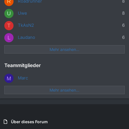
Roadrunner
8
R
Uwe
8
U
TkAsN2
6
T
Laudano
6
L
Mehr ansehen…
Teammitglieder
Marc
M
Mehr ansehen…
Über dieses Forum