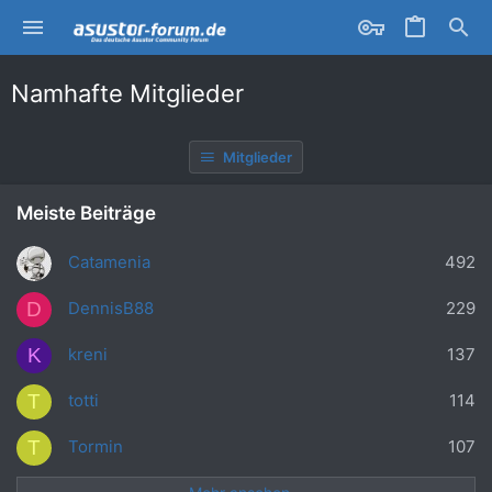
Namhafte Mitglieder
Mitglieder
Meiste Beiträge
Catamenia
492
DennisB88
229
D
kreni
137
K
totti
114
T
Tormin
107
T