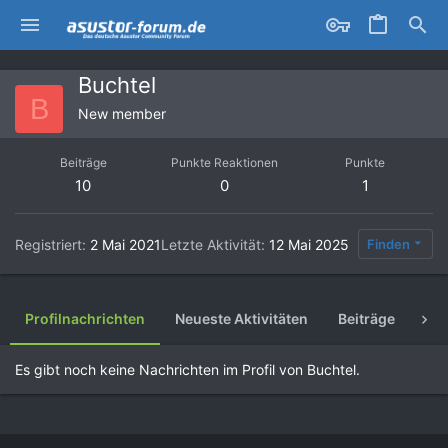
Buchtel
B
New member
Beiträge
Punkte Reaktionen
Punkte
10
0
1
Registriert
2 Mai 2021
Letzte Aktivität
12 Mai 2025
Finden
Profilnachrichten
Neueste Aktivitäten
Beiträge
Inf
Es gibt noch keine Nachrichten im Profil von Buchtel.