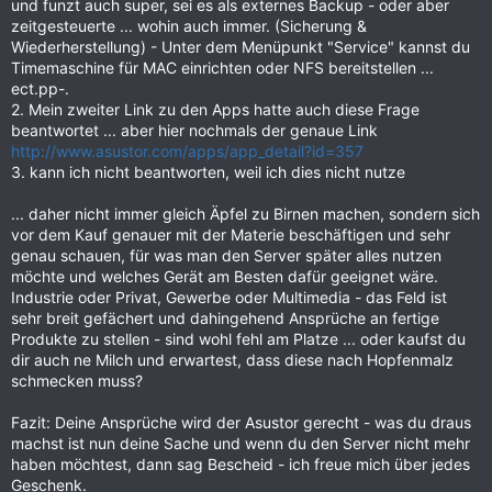
und funzt auch super, sei es als externes Backup - oder aber
zeitgesteuerte ... wohin auch immer. (Sicherung &
Wiederherstellung) - Unter dem Menüpunkt "Service" kannst du
Timemaschine für MAC einrichten oder NFS bereitstellen ...
ect.pp-.
2. Mein zweiter Link zu den Apps hatte auch diese Frage
beantwortet ... aber hier nochmals der genaue Link
http://www.asustor.com/apps/app_detail?id=357
3. kann ich nicht beantworten, weil ich dies nicht nutze
... daher nicht immer gleich Äpfel zu Birnen machen, sondern sich
vor dem Kauf genauer mit der Materie beschäftigen und sehr
genau schauen, für was man den Server später alles nutzen
möchte und welches Gerät am Besten dafür geeignet wäre.
Industrie oder Privat, Gewerbe oder Multimedia - das Feld ist
sehr breit gefächert und dahingehend Ansprüche an fertige
Produkte zu stellen - sind wohl fehl am Platze ... oder kaufst du
dir auch ne Milch und erwartest, dass diese nach Hopfenmalz
schmecken muss?
Fazit: Deine Ansprüche wird der Asustor gerecht - was du draus
machst ist nun deine Sache und wenn du den Server nicht mehr
haben möchtest, dann sag Bescheid - ich freue mich über jedes
Geschenk.