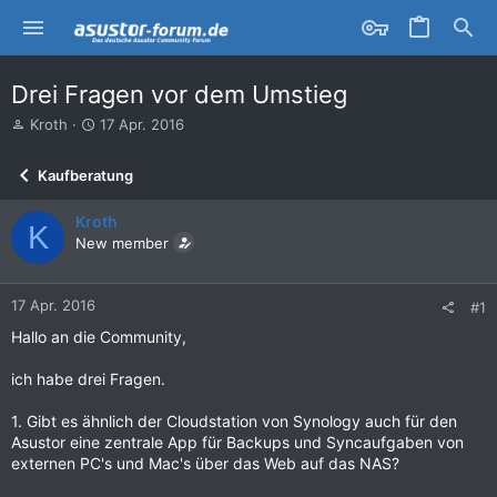
Drei Fragen vor dem Umstieg
E
E
Kroth
17 Apr. 2016
r
r
s
s
Kaufberatung
t
t
e
e
Kroth
l
l
K
l
New member
l
e
t
r
a
m
17 Apr. 2016
#1
Hallo an die Community,
ich habe drei Fragen.
1. Gibt es ähnlich der Cloudstation von Synology auch für den
Asustor eine zentrale App für Backups und Syncaufgaben von
externen PC's und Mac's über das Web auf das NAS?