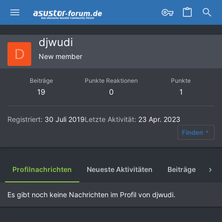
djwudi
D
New member
Beiträge
Punkte Reaktionen
Punkte
19
0
1
Registriert
30 Juli 2019
Letzte Aktivität
23 Apr. 2023
Finden
Profilnachrichten
Neueste Aktivitäten
Beiträge
Inf
Es gibt noch keine Nachrichten im Profil von djwudi.